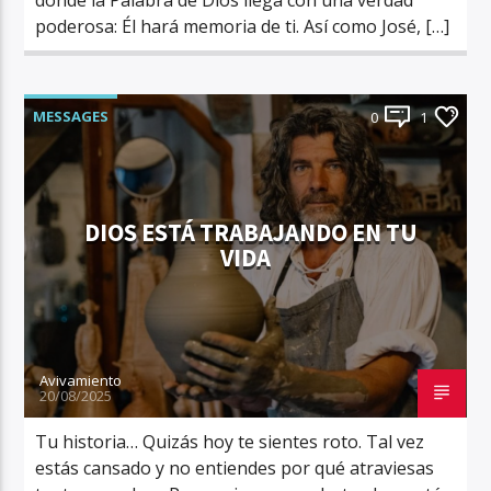
poderosa: Él hará memoria de ti. Así como José, […]
MESSAGES
0
1
DIOS ESTÁ TRABAJANDO EN TU
VIDA
Avivamiento
20/08/2025
Tu historia… Quizás hoy te sientes roto. Tal vez
estás cansado y no entiendes por qué atraviesas