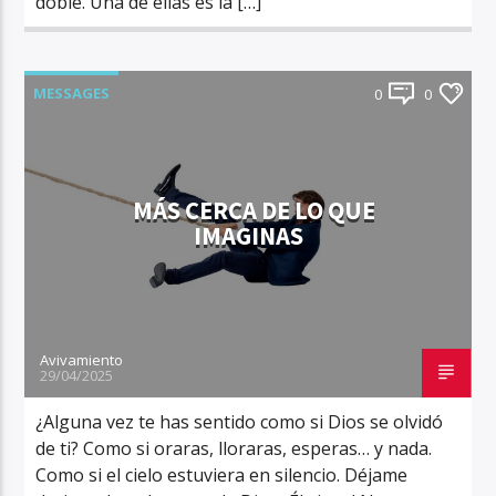
doble. Una de ellas es la […]
MESSAGES
0
0
MÁS CERCA DE LO QUE
IMAGINAS
Avivamiento
29/04/2025
¿Alguna vez te has sentido como si Dios se olvidó
de ti? Como si oraras, lloraras, esperas… y nada.
Como si el cielo estuviera en silencio. Déjame