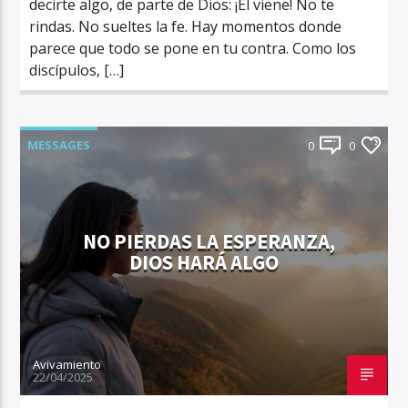
decirte algo, de parte de Dios: ¡Él viene! No te
rindas. No sueltes la fe. Hay momentos donde
parece que todo se pone en tu contra. Como los
discípulos, […]
MESSAGES
0
0
NO PIERDAS LA ESPERANZA,
DIOS HARÁ ALGO
Avivamiento
22/04/2025