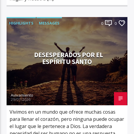
HIGHLIGHTS
MESSAGES
0
0
DESESPERADOS POR EL
ESPÍRITU SANTO
Avivamiento
29/07/2026
Vivimos en un mundo que ofrece muchas cosas
para llenar el corazón, pero ninguna puede ocupar
el lugar que le pertenece a Dios. La verdadera
necesidad del ser humano no es una respuesta,