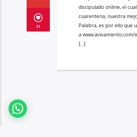
discipulado online, el cua
cuarentena, nuestra mejor
Palabra, es por ello que 
21
a www.avivamiento.com/es
[…]